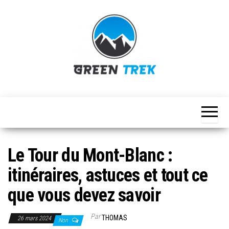
Skip
to
the
content
Green
Randonnée
– Trek –
Trek
Marche
Montagne
Le Tour du Mont-Blanc :
itinéraires, astuces et tout ce
que vous devez savoir
Par
THOMAS
26 mars 2024
Non